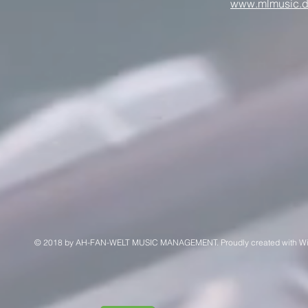
www.mlmusic.
© 2018 by AH-FAN-WELT MUSIC MANAGEMENT. Proudly created with
W